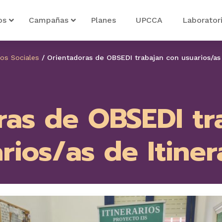
os
Campañas
Planes
UPCCA
Laborator
ios Sociales
/
Orientadoras de OBSEDI trabajan con usuarios/as 
ras de OBSEDI tr
rios/as de Itiner