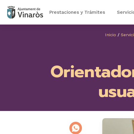
Prestaciones y Trámites
Servici
Inicio
/
Servic
Orientado
usua