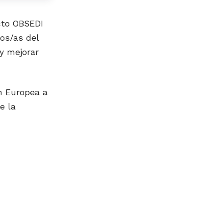
cto OBSEDI
ios/as del
 y mejorar
ón Europea a
e la