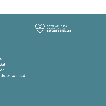
to
egal
web
a de privacidad