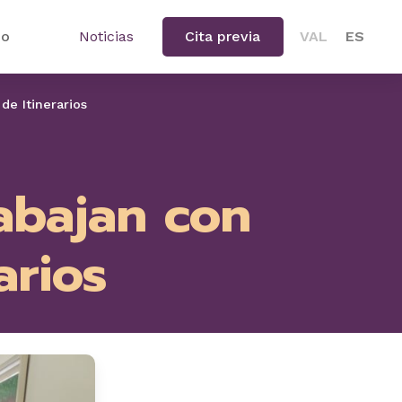
io
Noticias
Cita previa
VAL
ES
de Itinerarios
abajan con
arios