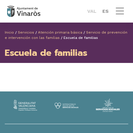
VAL
ES
Inicio
/
Servicios
/
Atención primaria básica
/
Servicio de prevención
e intervención con las familias
/
Escuela de familias
Escuela de familias