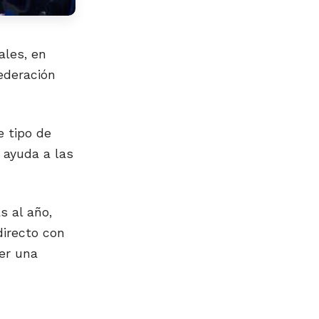
ales, en
ederación
e tipo de
 ayuda a las
s al año,
directo con
er una