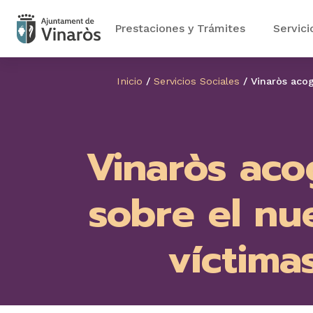
Prestaciones y Trámites
Servici
Inicio
/
Servicios Sociales
/
Vinaròs aco
Vinaròs aco
sobre el n
víctima