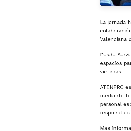
La jornada h
colaboración
Valenciana d
Desde Servi
espacios par
víctimas.
ATENPRO es 
mediante te
personal es
respuesta rá
Más informa