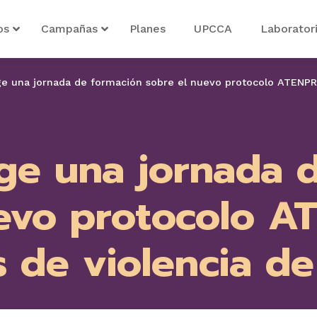
os
Campañas
Planes
UPCCA
Laborator
ge una jornada de formación sobre el nuevo protocolo ATENPR
ge una jornada 
uevo protocolo A
s de violencia d