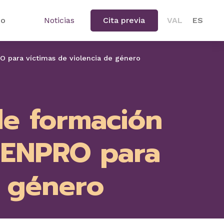
io
Noticias
Cita previa
VAL
ES
O para víctimas de violencia de género
de formación
TENPRO para
e género