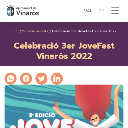
VAL
ES
Inici
/
Serveis socials
/
Celebració 3er JoveFest Vinaròs 2022
Celebració 3er JoveFest
Vinaròs 2022