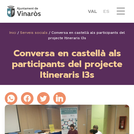
VAL
ES
Inici
/
Serveis socials
/
Conversa en castellà als participants del
projecte Itineraris I3s
Conversa en castellà als
participants del projecte
Itineraris I3s