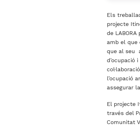
Els treballa
projecte Iti
de LABORA pe
amb el que e
que al seu 
d’ocupació i
col·laboraci
l’ocupació a
assegurar la
El projecte 
través del 
Comunitat V