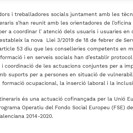
dors i treballadores socials juntament amb les tècn
neraris s’han reunit amb les orientadores de l’oficin
r a coordinar l’ atenció dels usuaris i usuaries en
stableix la nova Llei 3/2019 de 18 de febrer de Ser
article 53 diu que les conselleries competents en m
 formació i en serveis socials han d’establir protoco
ó i coordinació de les actuacions conjuntes per a im
mb suports per a persones en situació de vulnerabili
 formació ocupacional, la inserció laboral i la inclusi
Itineraris és una actuació cofinançada per la Unió E
Programa Operatiu del Fondo Social Europeu (FSE) de
alenciana 2014-2020.