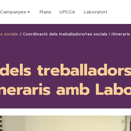
Campanyes
Plans
UPCCA
Laboratori
is socials
/
Coordinació dels treballadors/res socials i Itinerar
dels treballadors/
ineraris amb Lab