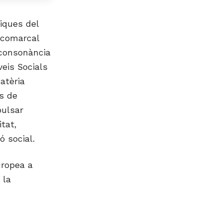
iques del
a comarcal
 consonància
veis Socials
atèria
ls de
pulsar
tat,
ó social.
uropea a
 la