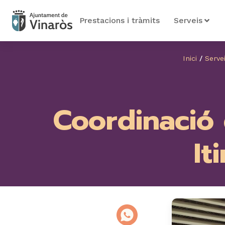
Prestacions i tràmits
Serveis
Inici
/
Serve
Coordinació 
It