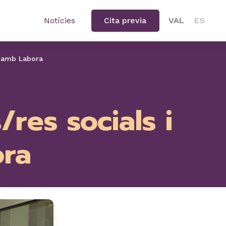
Notícies
Cita previa
VAL
ES
is amb Labora
res socials i
ora