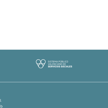
e
l
eb