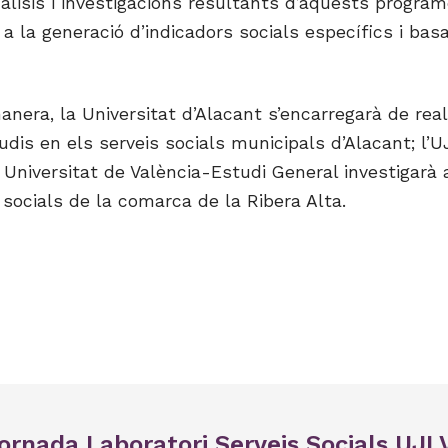
àlisis i investigacions resultants d’aquests progra
 a la generació d’indicadors socials específics i bas
nera, la Universitat d’Alacant s’encarregarà de real
dis en els serveis socials municipals d’Alacant; l’U
a Universitat de València-Estudi General investigarà 
 socials de la comarca de la Ribera Alta.
ornada Laboratori Serveis Socials UJI 