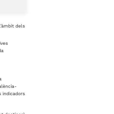
l’àmbit dels
ives
da
a
alència-
s indicadors