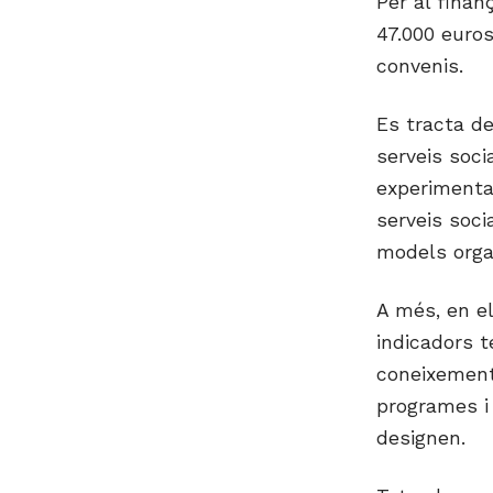
Per al finan
47.000 euros
convenis.
Es tracta de
serveis soci
experimentac
serveis soci
models orga
A més, en el
indicadors te
coneixement 
programes i 
designen.