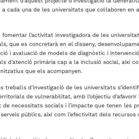
çament d’aquest projecte d’investigació la Generalit
 a cada una de les universitats que col·laboren en 
 fomentar l’activitat investigadora de les universita
als, que es concretarà en el disseny, desenvolupame
ió i avaluació de models de diagnòstic i intervenci
als d’atenció primària cap a la inclusió social, així c
nitzatius que els acompanyen.
s treballs d’investigació de les universitats s’identi
rritorials de vulnerabilitat, amb l’objectiu d’afavorir i
de necessitats socials i l’impacte que tenen les p
serveis públics, així com l’efectivitat dels recursos