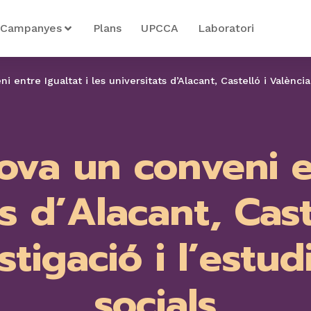
Campanyes
Plans
UPCCA
Laboratori
 entre Igualtat i les universitats d’Alacant, Castelló i València 
ova un conveni e
ts d’Alacant, Cast
stigació i l’estud
socials