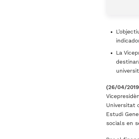
L’object
indicado
La Vicep
destinar
universi
(26/04/201
Vicepresidènc
Universitat 
Estudi Gener
socials en s