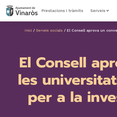
Prestacions i tràmits
Serveis
Inici
/
Serveis socials
/
El Consell aprova un conveni
El Consell apr
les universita
per a la inve