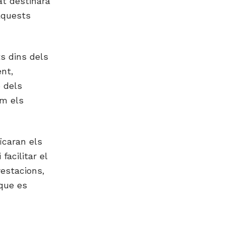
at destinarà
aquests
ts dins dels
nt,
ó dels
om els
ficaran els
 facilitar el
restacions,
 que es