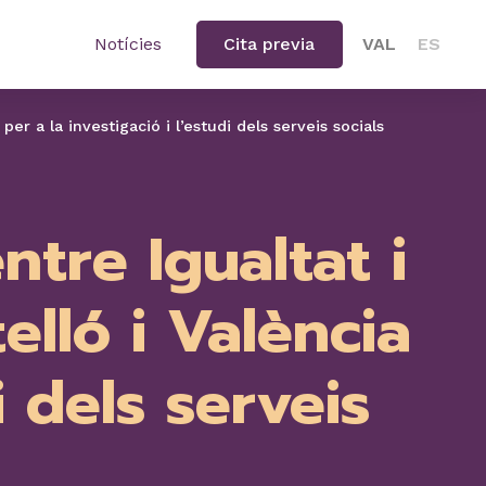
Notícies
Cita previa
VAL
ES
per a la investigació i l’estudi dels serveis socials
ntre Igualtat i
elló i València
i dels serveis