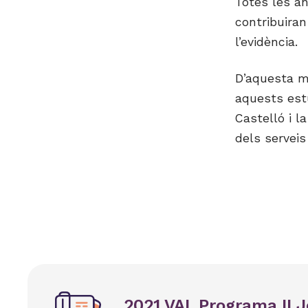
Totes les an
contribuiran
l’evidència.
D’aquesta ma
aquests estu
Castelló i l
dels serveis
2021 VAL Programa II J