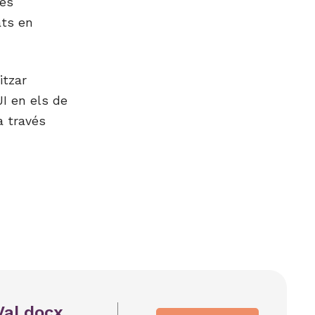
mes
ats en
itzar
JI en els de
a través
Val.docx