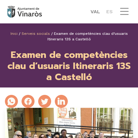
VAL
ES
Inici
/
Serveis socials
/
Examen de competències clau d’usuaris
Itineraris 13S a Castelló
Examen de competències
clau d’usuaris Itineraris 13S
a Castelló