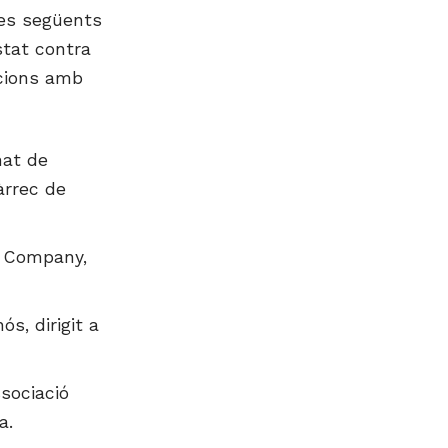
les següents
stat contra
acions amb
nat de
àrrec de
ia Company,
s, dirigit a
sociació
a.