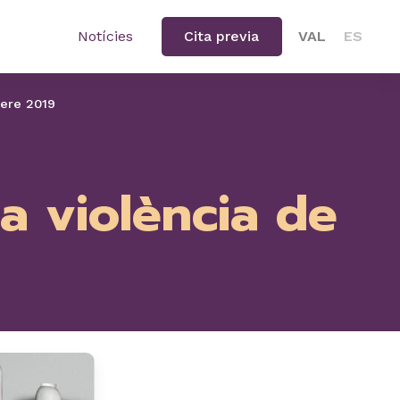
Notícies
Cita previa
VAL
ES
nere 2019
la violència de