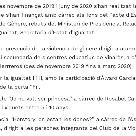
es novembre de 2019 i juny de 2020 s’han realitzat 
ue s’han finançat amb càrrec als fons del Pacte d’E
 de Gènere, rebuts del Ministeri de Presidència, Rel
gualtat, Secretaria d’Estat d’Igualtat.
de prevenció de la violència de gènere dirigit a alum
 i secundària dels centres educatius de Vinaròs, a c
errreros (des de novembre 2019 fins a març 2020).
r la igualtat I i II, amb la participació d’Álvaro Garc
de la curta “Fi”.
le “Jo no vull ser princesa” a càrrec de Rosabel Canó
 i xiquets entre 5 i 10 anys.
cia “Herstory: on estan les dones?” a càrrec de l’As
, dirigit a les persones integrants del Club de la Vid