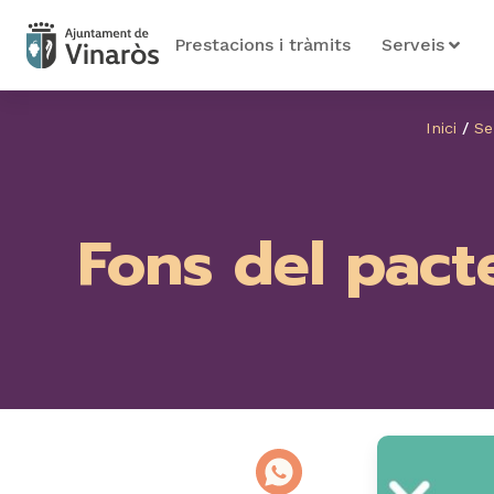
Prestacions i tràmits
Serveis
Inici
/
Se
Fons del pacte