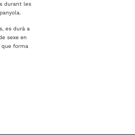
es durant les
panyola.
s, es durà a
de sexe en
t que forma