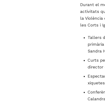
Durant el m
activitats q
la Violència
les Corts i I
Tallers 
primària
Sandra H
Curts pe
director 
Espectac
xiquetes
Conferèn
Calandra