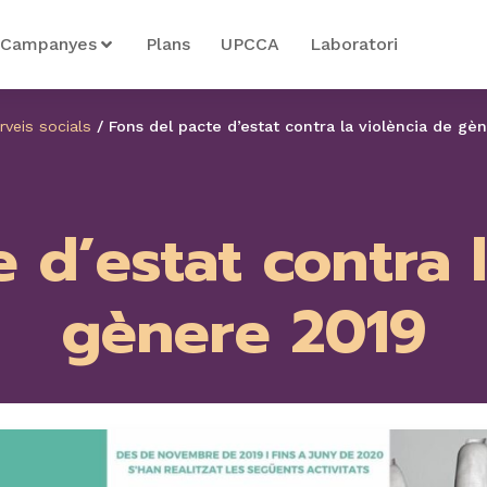
Campanyes
Plans
UPCCA
Laboratori
rveis socials
/
Fons del pacte d’estat contra la violència de gè
 d’estat contra 
gènere 2019