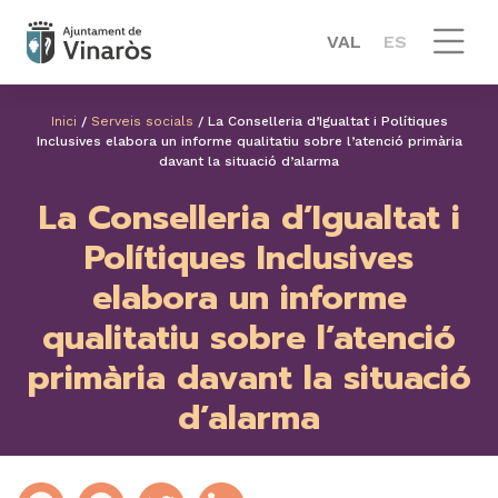
VAL
ES
Inici
/
Serveis socials
/
La Conselleria d’Igualtat i Polítiques
Inclusives elabora un informe qualitatiu sobre l’atenció primària
davant la situació d’alarma
La Conselleria d’Igualtat i
Polítiques Inclusives
elabora un informe
qualitatiu sobre l’atenció
primària davant la situació
d’alarma