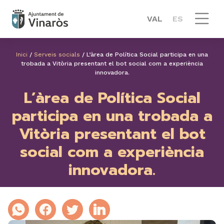
VAL
ES
Inici
/
Serveis socials
/
L’àrea de Política Social participa en una
trobada a Vitòria presentant el bot social com a experiència
innovadora.
L’àrea de Política Social
participa en una trobada a
Vitòria presentant el bot
social com a experiència
innovadora.