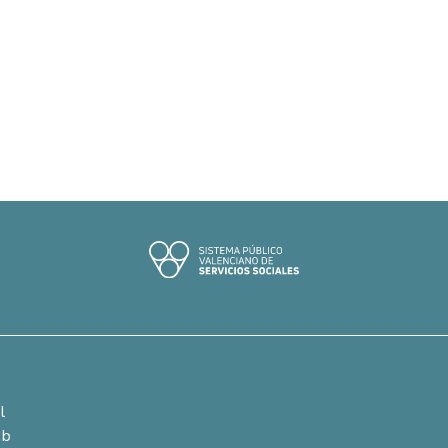
e
l
eb