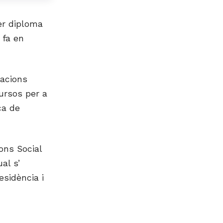
mer diploma
 fa en
uacions
ursos per a
ca de
ons Social
al s’
esidència i