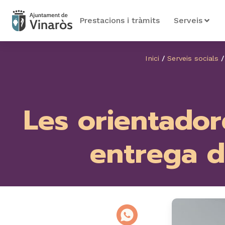
Prestacions i tràmits
Serveis
Inici
/
Serveis socials
Les orientadore
entrega d