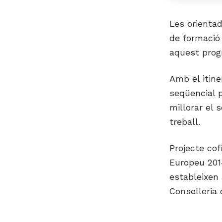
Les orientad
de formació 
aquest progr
Amb el itine
seqüencial p
millorar el
treball.
Projecte cof
Europeu 201
estableixen 
Conselleria 