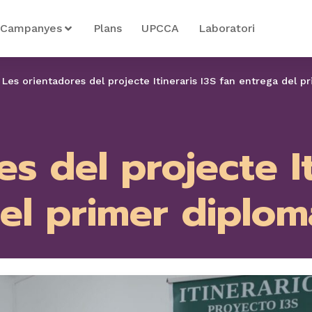
Campanyes
Plans
UPCCA
Laboratori
/
Les orientadores del projecte Itineraris I3S fan entrega del 
s del projecte It
el primer diplom