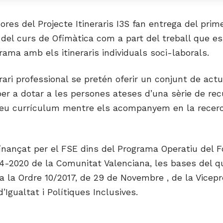
ores del Projecte Itineraris I3S fan entrega del pri
del curs de Ofimàtica com a part del treball que es
ama amb els itineraris individuals soci-laborals.
rari professional se pretén oferir un conjunt de act
er a dotar a les persones ateses d’una sèrie de rec
 seu currículum mentre els acompanyem en la recer
inançat per el FSE dins del Programa Operatiu del F
4-2020 de la Comunitat Valenciana, les bases del qu
a la Ordre 10/2017, de 29 de Novembre , de la Vicepr
d’Igualtat i Polítiques Inclusives.