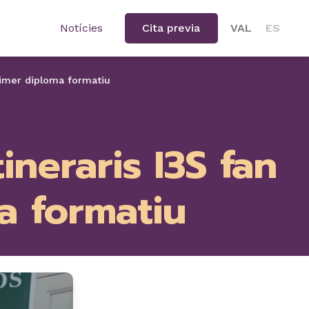
Notícies
Cita previa
VAL
ES
primer diploma formatiu
ineraris I3S fan
a formatiu