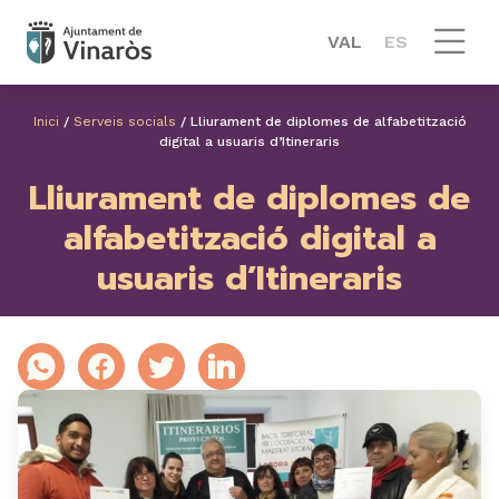
VAL
ES
Inici
/
Serveis socials
/
Lliurament de diplomes de alfabetització
digital a usuaris d’Itineraris
Lliurament de diplomes de
alfabetització digital a
usuaris d’Itineraris