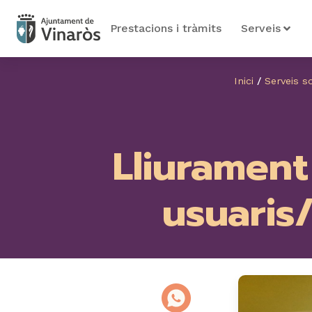
Prestacions i tràmits
Serveis
Inici
/
Serveis so
Lliurament
usuaris/