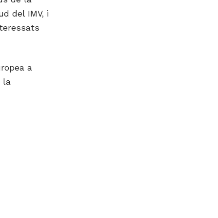
ud del IMV, i
nteressats
uropea a
 la