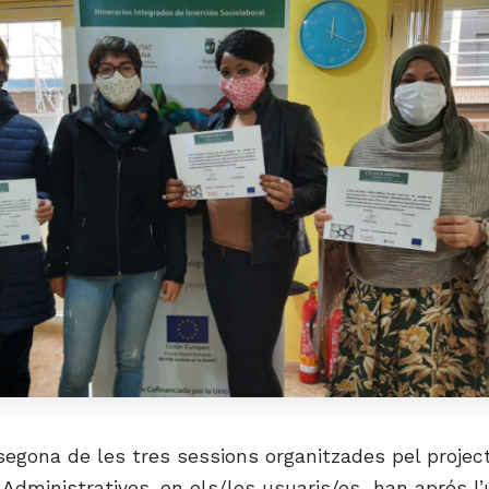
 segona de les tres sessions organitzades pel project
Administratives, on els/les usuaris/es han aprés l’