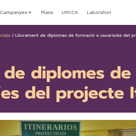
Campanyes
Plans
UPCCA
Laboratori
cials
/
Lliurament de diplomes de formació a usuaris/es del pro
 de diplomes de
es del projecte I