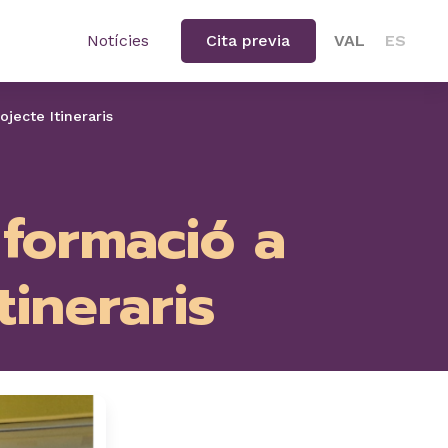
Notícies
Cita previa
VAL
ES
jecte Itineraris
 formació a
tineraris