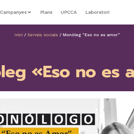
Campanyes
Plans
UPCCA
Laboratori
Inici
/
Serveis socials
/
Monòleg “Eso no es amor”
leg «Eso no es 