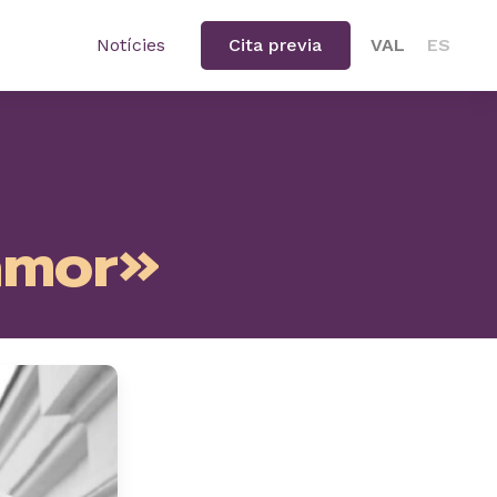
Notícies
Cita previa
VAL
ES
amor»