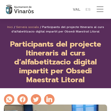
VAL
ES
Inici
/
Serveis socials
/
Participants del projecte Itineraris al curs
d’alfabetitzacio digital impartit per Obsedi Maestrat Litoral
Participants del projecte
Itineraris al curs
d’alfabetitzacio digital
impartit per Obsedi
Maestrat Litoral