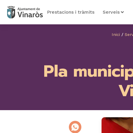
Prestacions i tràmits
Serveis
Inici
/
Serv
Pla municip
V