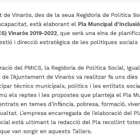
 de Vinaròs, des de la seua Regidoria de Política Soc
iscapacitat, està elaborant el
Pla Muncipal d’Inclusió
CS) Vinaròs 2019-2022
, que serà una eina de planific
estió i direcció estratègica de les polítiques socials
ració del PMICS, la Regidoria de Política Social, Igual
 de l’Ajuntament de Vinaròs va realitzar fa uns dies
cipar técnics municipals, polítics i les entitats soci
ú els reptes i les propostes que planteja el Pla Mu
centrats en temes d’infància, pobresa, formació, vive
gualtat. L’empresa encarregada de l’elaboració del P
ocial està ultimant la redacció del Pla recollint tote
que van sorgir en aquests Tallers.