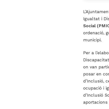
L’Ajuntament
Igualtat i D
Social (PMI
ordenació, g
municipi.
Per a l’elabo
Discapacitat
on van parti
posar en com
d’Inclusió, 
ocupació i i
d’Inclusió S
aportacions 