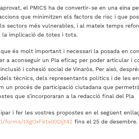
aprovat, el PMICS ha de convertir-se en una eina pe
 accions que minimitzen els factors de risc i que po
ls sectors més vulnerables, i al mateix temps refor
 la implicació de totes i tots.
que és molt important i necessari la posada en com
r a aconseguir un Pla eficaç per poder articular i c
’inclusió i cohesió social de Vinaròs. Per això, despré
dels tècnics, dels representants polítics i de les en
im un procés de participació ciutadana que permetr
ostes que s’incorporaran a la redacció final del Pla
ipar i fer les vostres propostes en el següent enlla
.gl/forms/tXgOxFkts00DIjt42
fins el 25 de desembre.