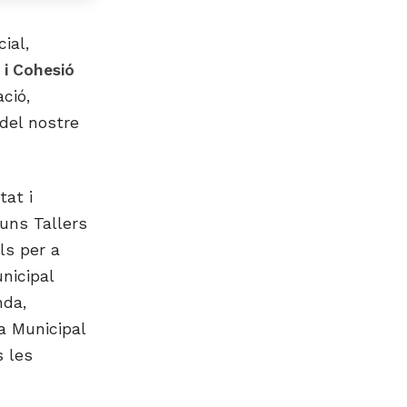
ial,
 i Cohesió
ació,
 del nostre
tat i
 uns Tallers
als per a
nicipal
nda,
la Municipal
s les