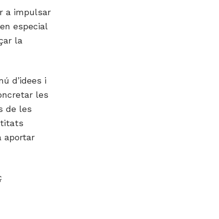
r a impulsar
sen especial
çar la
ú d’idees i
oncretar les
s de les
titats
à aportar
ç