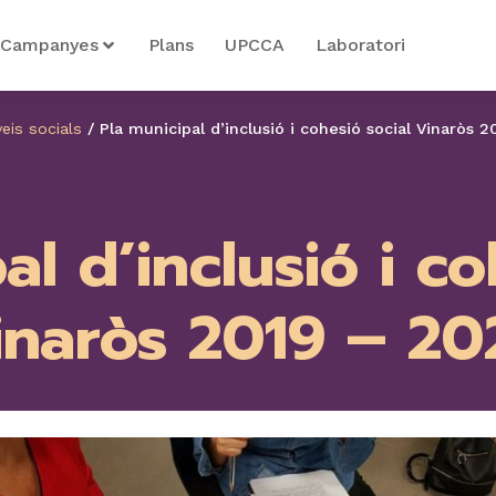
Campanyes
Plans
UPCCA
Laboratori
eis socials
/
Pla municipal d’inclusió i cohesió social Vinaròs 
al d’inclusió i co
inaròs 2019 – 20