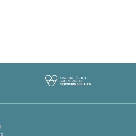
e
l
eb