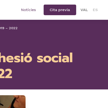
Notícies
Cita previa
VAL
ES
2019 – 2022
hesió social
22