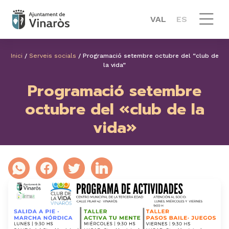
VAL
ES
Inici
/
Serveis socials
/
Programació setembre octubre del “club de
la vida”
Programació setembre
octubre del «club de la
vida»