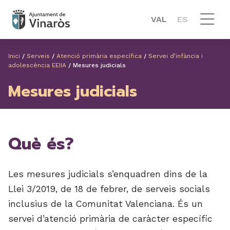
VAL
ES
Inici
/
Serveis
/
Atenció primària específica
/
Servei d’infància i
adolescència EEIIA
/
Mesures judicials
Mesures judicials
Què és?
Les mesures judicials s’enquadren dins de la
Llei 3/2019, de 18 de febrer, de serveis socials
inclusius de la Comunitat Valenciana. És un
servei d’atenció primària de caràcter específic