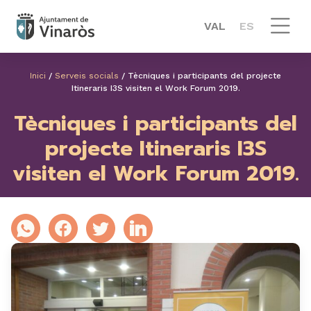
VAL
ES
Inici
/
Serveis socials
/
Tècniques i participants del projecte
Itineraris I3S visiten el Work Forum 2019.
Tècniques i participants del
projecte Itineraris I3S
visiten el Work Forum 2019.