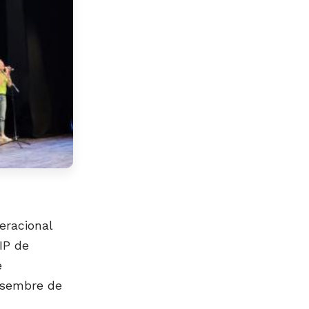
racional
IP de
e
esembre de