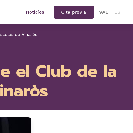
Notícies
Cita previa
VAL
ES
escoles de Vinaròs
e el Club de la
Vinaròs