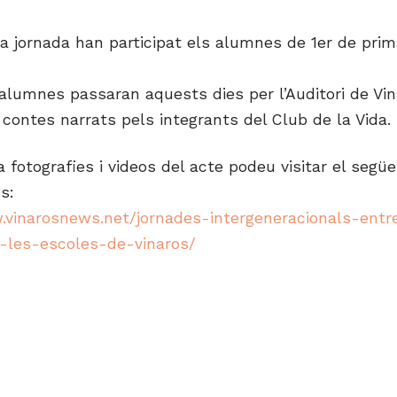
a jornada han participat els alumnes de 1er de primà
alumnes passaran aquests dies per l’Auditori de Vin
 contes narrats pels integrants del Club de la Vida.
a fotografies i videos del acte podeu visitar el segü
s:
.vinarosnews.net/jornades-intergeneracionals-entr
i-les-escoles-de-vinaros/