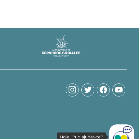
instagram
twitter
facebook
youtube
Hola! Puc ajudar-te?