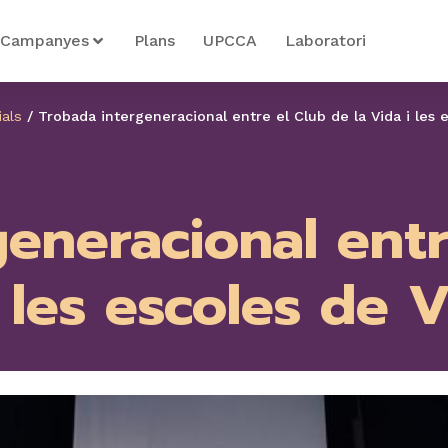
Campanyes
Plans
UPCCA
Laboratori
ials
/
Trobada intergeneracional entre el Club de la Vida i les 
eneracional entr
 les escoles de 