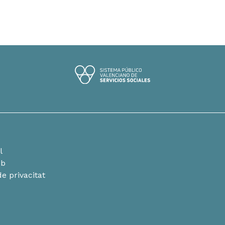
e
l
eb
de privacitat