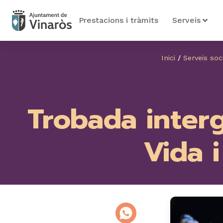
Prestacions i tràmits
Serveis
Inici
/
Serveis soc
Trobada interg
Vida i