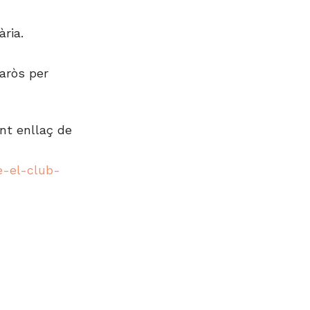
ria.
aròs per
ent enllaç de
e-el-club-