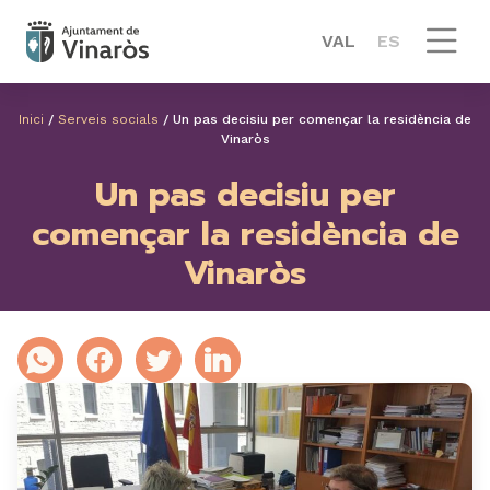
VAL
ES
Inici
/
Serveis socials
/
Un pas decisiu per començar la residència de
Vinaròs
Un pas decisiu per
començar la residència de
Vinaròs