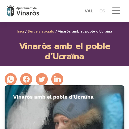
VAL
ES
Inici
/
Serveis socials
/
Vinaròs amb el poble d’Ucraïna
Vinaròs amb el poble
d’Ucraïna