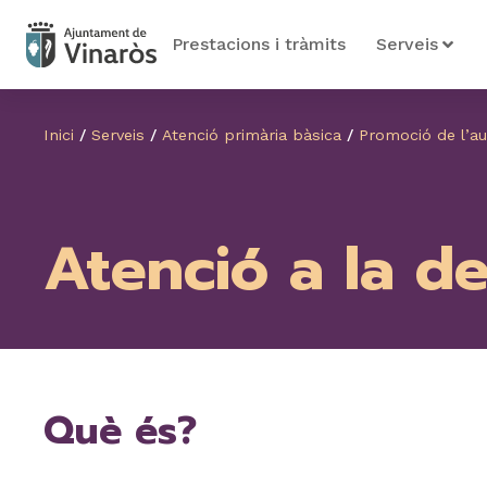
Prestacions i tràmits
Serveis
Inici
/
Serveis
/
Atenció primària bàsica
/
Promoció de l’a
Atenció a la d
Què és?