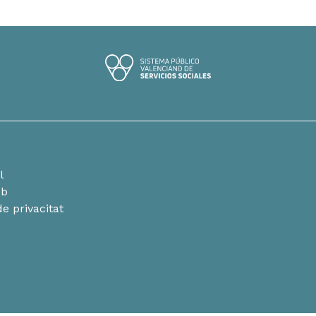
e
l
eb
de privacitat